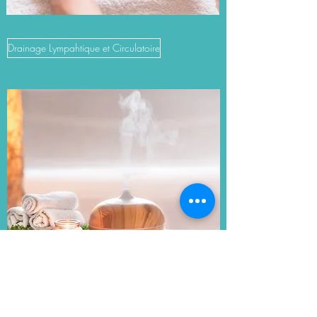
Drainage Lympahtique et Circulatoire
Massage ou Soin Energétique