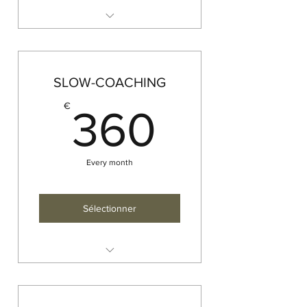
Temps d'une séance : 1h30
Conseils par mail
SLOW-COACHING
360€
€
360
Every month
Sélectionner
FORFAIT NATURO MEDIUM
4 mois - 8 séances (2/mois)