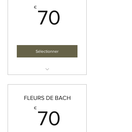
70€
€
70
Sélectionner
Prix d'une séance hors forfait
Temps d'une séance : 1h30
FLEURS DE BACH
70€
€
70